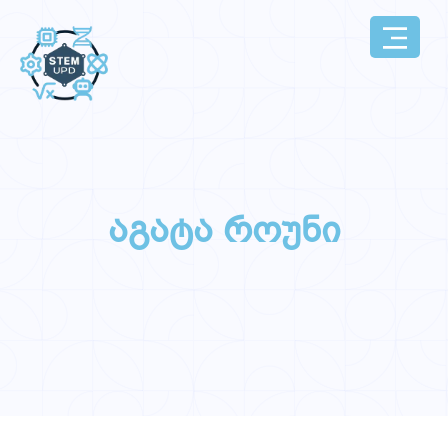
აგატა როუნი