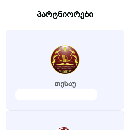
პ
ა
რ
ტ
ნ
ი
ო
რ
ე
ბ
ი
თესაუ