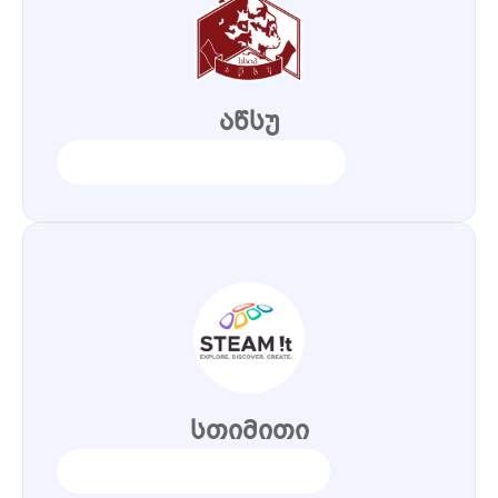
აწსუ
სთიმითი