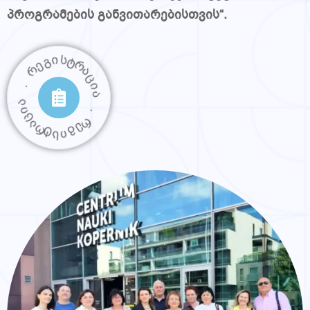
პროგრამების განვითარებისთვის“.
Ი
Ს
Გ
Ტ
Ე
Რ
Რ
Ა
Ც
.
Ი
Ა
Ა
Ი
Ც
.
Ა
Რ
Რ
Ე
Ტ
Გ
Ს
Ი